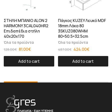
ΣΤΗΛΗ ΜΠΑΝΙΟ ALON 2
Πάγκος KUZEY Λευκό MDF
HARMONY 3CAL040HR2
18mm Λάκα 80
Eπιδαπέδια στήλη
3SKUZ080WHM
40x20x170
80×50.5×32.5cm
Όλα τα προϊόντα
Όλα τα προϊόντα
81.00
€
424.00
€
128.00
€
487.00
€
Add to cart
Add to cart