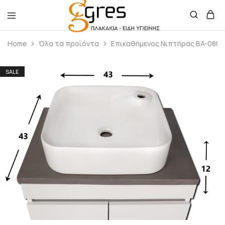
Gres
Πλακάκια
Home
Όλα τα προϊόντα
Επικαθήμενος Νιπτήρας BA-080,
–
Είδη
Υγιεινής
SALE