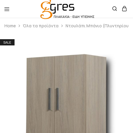
Gres
Πλακάκια
Home
Όλα τα προϊόντα
Ντουλάπι Μπάνιο (Πλυντηρίου)
–
Είδη
Υγιεινής
SALE