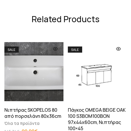
Related Products
SALE
SALE
Νιπτήρας SKOPELOS 80
Πάγκος OMEGA BEIGE OAK
από πορσελάνη 80x36cm
100 S3BOM100BON
97x44x60cm, Νιπτήρας
Όλα τα προϊόντα
100×45