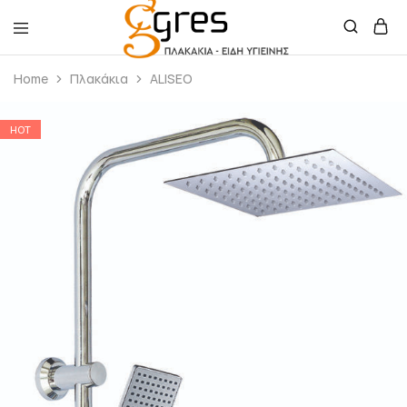
Gres
Πλακάκια
Home
Πλακάκια
ALISEO
–
Είδη
Υγιεινής
HOT