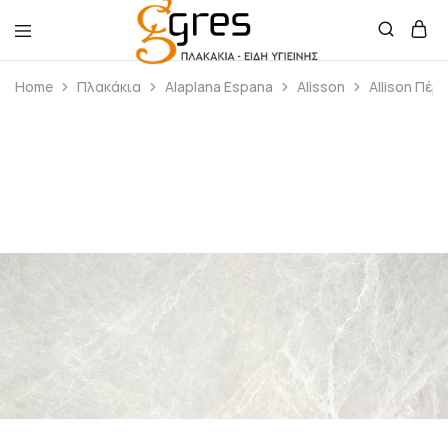
Gres
Πλακάκια
Home
Πλακάκια
Alaplana Espana
Alisson
Allison Πέρλ
–
Είδη
Υγιεινής