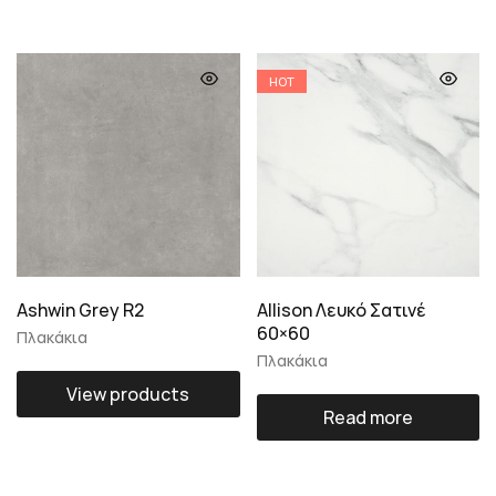
HOT
Ashwin Grey R2
Allison Λευκό Σατινέ
60×60
Πλακάκια
Πλακάκια
View products
Read more