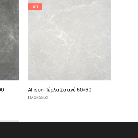
HOT
00
Allison Πέρλα Σατινέ 60×60
LARSEN
Πλακάκια
Alaplan