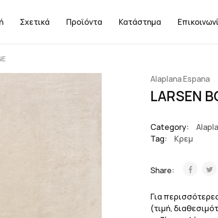
ή
Σχετικά
Προϊόντα
Κατάστημα
Επικοινων
NE
Alaplana Espana
LARSEN B
Category:
Alapl
Tag:
Κρεμ
Share:
Για περισσότερες
(τιμή, διαθεσιμό