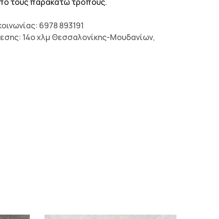
 από τους παρακάτω τρόπους.
οινωνίας: 6978 893191
εσης: 14ο χλμ Θεσσαλονίκης-Μουδανίων,