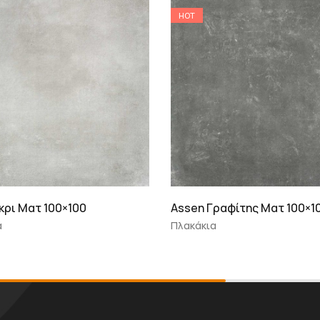
HOT
κρι Ματ 100×100
Assen Γραφίτης Ματ 100×1
α
Πλακάκια