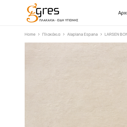
Αρχ
Gres
Πλακάκια
–
Είδη
Υγιεινής
Home
Πλακάκια
Alaplana Espana
LARSEN BO